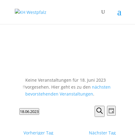
Veranstaltungen
für
Keine Veranstaltungen für 18. Juni 2023
vorgesehen. Hier geht es zu den
nächsten
18.
Hinweis
bevorstehenden Veranstaltungen
.
Juni
Veranstalt
2023
Veranst
18.06.2023
Tag
Ansicht
Suche
Suche
Datum
Navigat
und
wählen.
Ansichten,
Vorheriger Tag
Nächster Tag