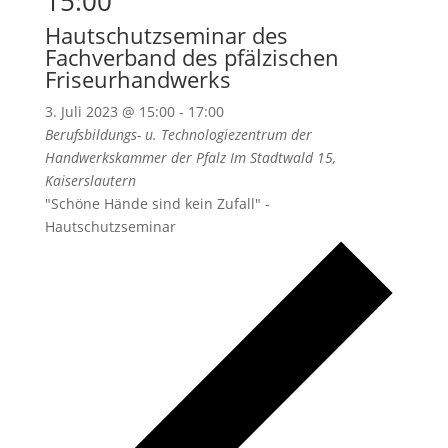
15:00
Hautschutzseminar des
Fachverband des pfälzischen
Friseurhandwerks
3. Juli 2023 @ 15:00
-
17:00
Berufsbildungs- u. Technologiezentrum der
Handwerkskammer der Pfalz
Im Stadtwald 15,
Kaiserslautern
"Schöne Hände sind kein Zufall" -
Hautschutzseminar